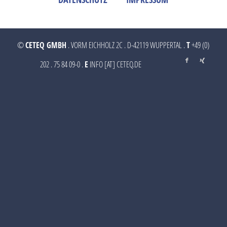
©
CETEQ GMBH
. VORM EICHHOLZ 2C . D-42119 WUPPERTAL .
T
+49 (0)
202 . 75 84 09-0 .
E
INFO [AT] CETEQ.DE