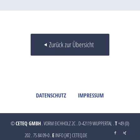
Zurück zur Übersicht
DATENSCHUTZ
IMPRESSUM
©
CETEQ GMBH
. VORM EICHHOLZ 2C . D-42119 WUPPERTAL .
T
+49 (0)
202 . 75 84 09-0 .
E
INFO [AT] CETEQ.DE